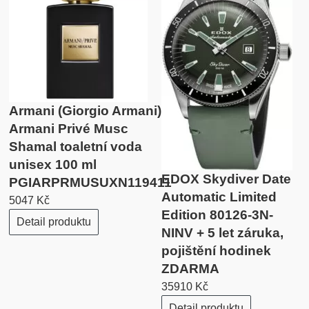
Armani (Giorgio Armani)
Armani Privé Musc
Shamal toaletní voda
unisex 100 ml
EDOX Skydiver Date
PGIARPRMUSUXN119411
Automatic Limited
5047 Kč
Edition 80126-3N-
Detail produktu
NINV + 5 let záruka,
pojištění hodinek
ZDARMA
35910 Kč
Detail produktu