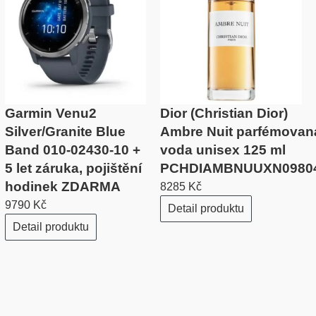
Garmin Venu2
Dior (Christian Dior)
Silver/Granite Blue
Ambre Nuit parfémovan
Band 010-02430-10 +
voda unisex 125 ml
5 let záruka, pojištění
PCHDIAMBNUUXN0980
hodinek ZDARMA
8285 Kč
9790 Kč
Detail produktu
Detail produktu