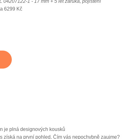
04207122-1 - 17 mm + 5 let záruka, pojištění
za 6299 Kč
n je plná designových kousků
vás získá na první pohled. Čím vás nepochybně zaujme?