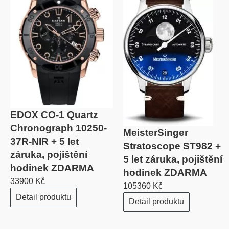
EDOX CO-1 Quartz
Chronograph 10250-
MeisterSinger
37R-NIR + 5 let
Stratoscope ST982 +
záruka, pojištění
5 let záruka, pojištění
hodinek ZDARMA
hodinek ZDARMA
33900 Kč
105360 Kč
Detail produktu
Detail produktu