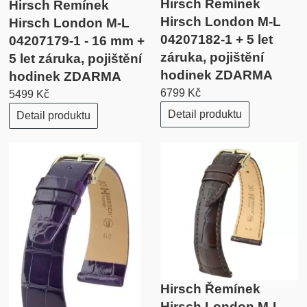
Hirsch Řemínek
Hirsch Řemínek
Hirsch London M-L
Hirsch London M-L
04207182-1 + 5 let
04207179-1 - 16 mm +
záruka, pojištění
5 let záruka, pojištění
hodinek ZDARMA
hodinek ZDARMA
6799 Kč
5499 Kč
Detail produktu
Detail produktu
Hirsch Řemínek
Hirsch London M-L