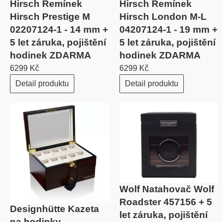
Hirsch Řemínek
Hirsch Řemínek
Hirsch Prestige M
Hirsch London M-L
02207124-1 - 14 mm +
04207124-1 - 19 mm +
5 let záruka, pojištění
5 let záruka, pojištění
hodinek ZDARMA
hodinek ZDARMA
6299 Kč
6299 Kč
Detail produktu
Detail produktu
Wolf Natahovač Wolf
Roadster 457156 + 5
Designhütte Kazeta
let záruka, pojištění
na hodinky