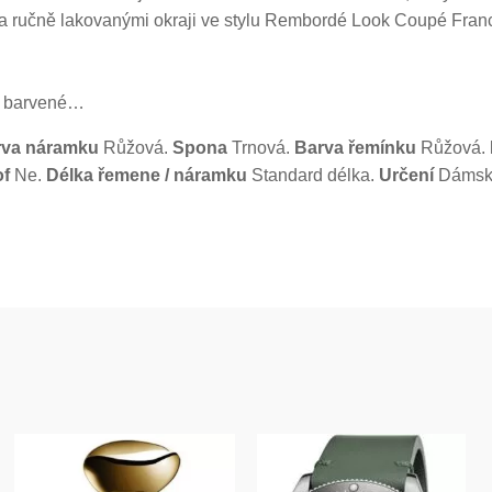
 ručně lakovanými okraji ve stylu Rembordé Look Coupé Franc. 
ě barvené…
rva náramku
Růžová.
Spona
Trnová.
Barva řemínku
Růžová.
of
Ne.
Délka řemene / náramku
Standard délka.
Určení
Dámsk